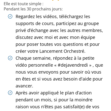
Elle est toute simple :
Pendant les 30 prochains jours:
Regardez les vidéos, téléchargez les
supports de cours, participez au groupe
privé d’échange avec les autres membres,
discutez avec moi et avec mon équipe
pour poser toutes vos questions et pour
créer votre Lancement Orchestré.
Chaque semaine, répondez à la petite
vidéo personnelle « #dejavendredi » , que
nous vous envoyons pour savoir où vous
en êtes et si vous avez besoin d'aide pour
avancer.
Après avoir appliqué le plan d’action
pendant un mois, si pour la moindre
raison vous n’êtes pas satisfait(e) de vos