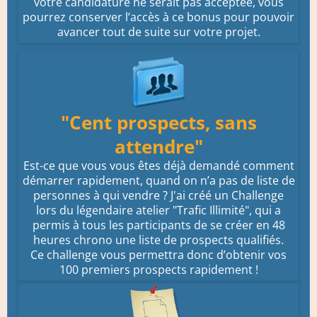
votre candidature ne serait pas acceptée, vous
pourrez conserver l’accès à ce bonus pour pouvoir
avancer tout de suite sur votre projet.
"Cent prospects, sans
attendre"
Est-ce que vous vous êtes déjà demandé comment
démarrer rapidement, quand on n’a pas de liste de
personnes à qui vendre ? J'ai créé un Challenge
lors du légendaire atelier "Trafic Illimité", qui a
permis à tous les participants de se créer en 48
heures chrono une liste de prospects qualifiés.
Ce challenge vous permettra donc d’obtenir vos
100 premiers prospects rapidement !