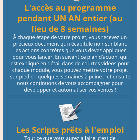
L'accès au programme
pendant UN AN entier (au
lieu de 8 semaines)
À chaque étape de votre projet, vous recevez un
précieux document qui récapitule noir sur blanc
les actions concrètes que vous devez appliquer
pour vous lancer. En suivant ce plan d’action, qui
est expliqué en détail dans de courtes vidéos pour
chaque module, vous pouvez mettre votre projet
sur pied en quelques semaines à peine... et ensuite
nous continuons de vous accompagner pour
développer et automatiser vos ventes !
Les Scripts prêts à l'emploi
Tout ce que vous aurez à faire, c’est de