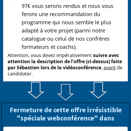
97€ vous serons rendus et nous vous
ferons une recommandation du
programme qui nous semble le plus
adapté à votre projet (parmi notre
catalogue ou celui de nos confrères
formateurs et coachs).
Attention, vous devez impérativement
suivre avec
attention la description de l'offre (ci-dessus) faite
par Sébastien lors de la vidéoconférence
,
avant
de
candidater.
Fermeture de cette offre irrésistible
"spéciale webconférence" dans