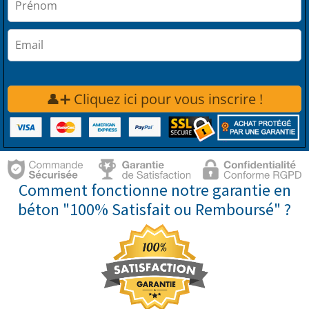
👤➕ Cliquez ici pour vous inscrire !
Comment fonctionne notre garantie en
béton "100% Satisfait ou Remboursé" ?