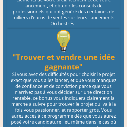
lancement, et obtenir les conseils de
professionnels qui ont généré des centaines de
milliers d’euros de ventes sur leurs Lancements
Orchestrés !
"Trouver et vendre une idée
gagnante"
Si vous avez des difficultés pour choisir le projet
exact que vous allez lancer, et que vous manquez
de confiance et de conviction parce que vous
n’arrivez pas à vous décider sur une direction
rentable, ce bonus vous indiquera clairement la
marche à suivre pour trouver le projet qui va à la
fois vous passionner, et rapporter gros. Vous
aurez accès à ce programme dès que vous aurez
posé votre candidature ; et, même dans le cas où