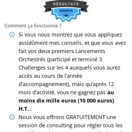
Comment ça fonctionne ?
Si vous nous montrez que vous appliquez
assidûment mes conseils, et que vous avez
fait vos deux premiers Lancements
Orchestrés (participé et terminé 3
Challenges sur les 4 auxquels vous aurez
accès au cours de l’année
d’accompagnement), mais qu’après 12
mois d’activité, vous ne gagnez pas
au
moins dix mille euros (10 000 euros)
H.T
…
Nous vous offrons GRATUITEMENT une
session de consulting pour régler tous les