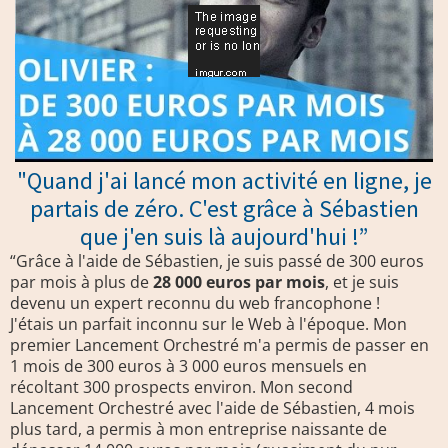
"Quand j'ai lancé mon activité en ligne, je
partais de zéro. C'est grâce à Sébastien
que j'en suis là aujourd'hui !”
“Grâce à l'aide de Sébastien, je suis passé de 300 euros
par mois à plus de
28 000 euros par mois
, et je suis
devenu un expert reconnu du web francophone !
J'étais un parfait inconnu sur le Web à l'époque. Mon
premier Lancement Orchestré m'a permis de passer en
1 mois de 300 euros à 3 000 euros mensuels en
récoltant 300 prospects environ. Mon second
Lancement Orchestré avec l'aide de Sébastien, 4 mois
plus tard, a permis à mon entreprise naissante de