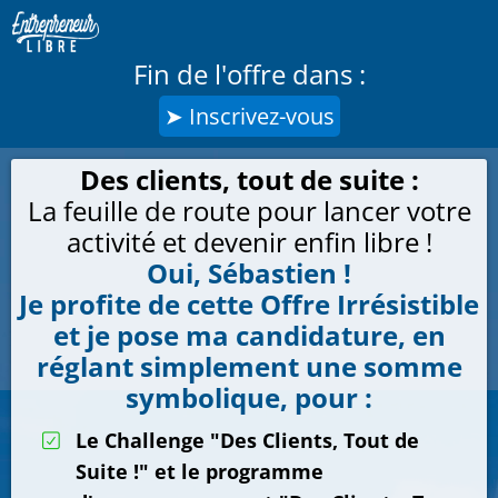
Fin de l'offre dans :
➤ Inscrivez-vous
Des clients, tout de suite :
La feuille de route pour lancer votre
activité et devenir enfin libre !
Oui, Sébastien !
Je profite de cette Offre Irrésistible
et je pose ma candidature, en
réglant simplement une somme
symbolique, pour :
Le Challenge "Des Clients, Tout de
Suite !" et le programme