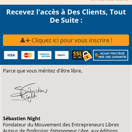
Recevez l'accès à Des Clients, Tout
De Suite :
👤➕ Cliquez ici pour vous inscrire !
Parce que vous méritez d'être libre,
Sébastien Night
Fondateur du Mouvement des Entrepreneurs Libres
Auteur de
Profession: Entrepreneur Libre
, aux éditions